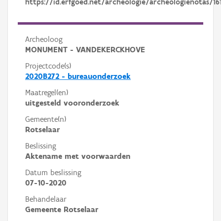
https://id.erfgoed.net/archeologie/archeologienotas/16
Archeoloog
MONUMENT - VANDEKERCKHOVE
Projectcode(s)
2020B272 - bureauonderzoek
Maatregel(en)
uitgesteld vooronderzoek
Gemeente(n)
Rotselaar
Beslissing
Aktename met voorwaarden
Datum beslissing
07-10-2020
Behandelaar
Gemeente Rotselaar