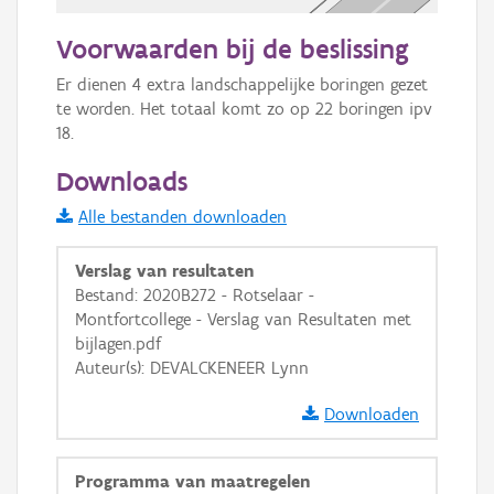
50 m
Voorwaarden bij de beslissing
Informatie Vlaanderen
Er dienen 4 extra landschappelijke boringen gezet 
te worden. Het totaal komt zo op 22 boringen ipv 
i
18.
Downloads
+
−
Alle bestanden downloaden
Verslag van resultaten
Bestand: 2020B272 - Rotselaar -
Montfortcollege - Verslag van Resultaten met
bijlagen.pdf
Basis Lagen
Auteur(s): DEVALCKENEER Lynn
OSM-Basiskaart
Downloaden
Ortho
GRB-Basiskaart
Programma van maatregelen