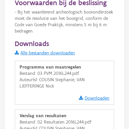
Voorwaarden bij de beslissing
Informatie Vlaanderen
- Bij het waarderend archeologisch booronderzoek 
moet de resolutie van het boorgrid, conform de 
i
Code van Goede Praktijk, minstens 5 m bij 6 m 
bedragen.
+
−
Downloads
Alle bestanden downloaden
Programma van maatregelen
Bestand: 03 PVM 2016L244.pdf
Auteur(s): COUSIN Stephanie, VAN
Basis Lagen
LIEFFERINGE Nick
OSM-Basiskaart
Downloaden
Ortho
GRB-Basiskaart
Verslag van resultaten
Bestand: 02 Resultaten 2016L244.pdf
GRB-Basiskaart in grijswaarden
Auteur(s): COUSIN Stephanie, VAN