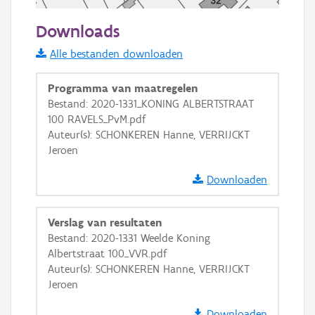
50 m
Downloads
Informatie Vlaanderen
Alle bestanden downloaden
i
Programma van maatregelen
Bestand: 2020-1331_KONING ALBERTSTRAAT
100 RAVELS_PvM.pdf
+
−
Auteur(s): SCHONKEREN Hanne, VERRIJCKT
Jeroen
Downloaden
Verslag van resultaten
Basis Lagen
Bestand: 2020-1331 Weelde Koning
Albertstraat 100_VVR.pdf
OSM-Basiskaart
Auteur(s): SCHONKEREN Hanne, VERRIJCKT
Ortho
Jeroen
GRB-Basiskaart
Downloaden