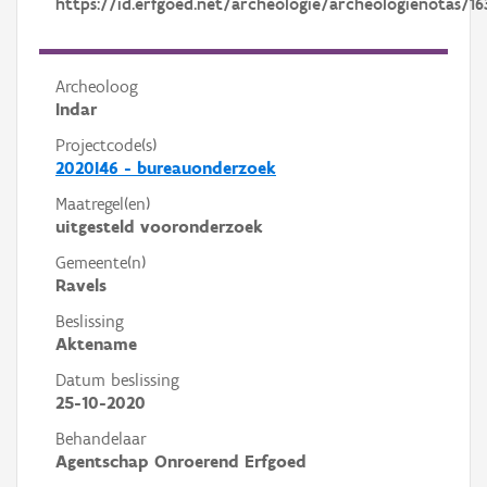
https://id.erfgoed.net/archeologie/archeologienotas/16
Archeoloog
Indar
Projectcode(s)
2020I46 - bureauonderzoek
Maatregel(en)
uitgesteld vooronderzoek
Gemeente(n)
Ravels
Beslissing
Aktename
Datum beslissing
25-10-2020
Behandelaar
Agentschap Onroerend Erfgoed