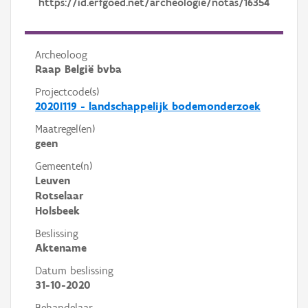
https://id.erfgoed.net/archeologie/notas/16354
Archeoloog
Raap België bvba
Projectcode(s)
2020I119 - landschappelijk bodemonderzoek
Maatregel(en)
geen
Gemeente(n)
Leuven
Rotselaar
Holsbeek
Beslissing
Aktename
Datum beslissing
31-10-2020
Behandelaar