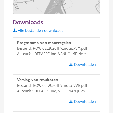
200 m
Downloads
Informatie Vlaanderen
Alle bestanden downloaden
i
Programma van maatregelen
Bestand: ROWI02_2020I119_nota_PvM.pdf
Auteur(s): DEPAEPE Ine, VANHOLME Nele
+
−
Downloaden
Verslag van resultaten
Bestand: ROWI02_2020I119_nota_VVR.pdf
Auteur(s): DEPAEPE Ine, VELLEMAN jules
Basis Lagen
Downloaden
OSM-Basiskaart
Ortho