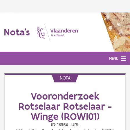
Nota's
MENU
NOTA
Nota's
Vooronderzoek
Aanmelden
Rotselaar Rotselaar -
Winge (ROWI01)
ID: 16354 URI: