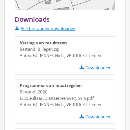
50 m
Downloads
Informatie Vlaanderen
Alle bestanden downloaden
i
Verslag van resultaten
Bestand: Bijlagen.zip
Auteur(s): JENNES Niels, VERRIJCKT Jeroen
+
−
Downloaden
Programma van maatregelen
Bestand: 2020-
1335_Rillaar_Diestsesteenweg_pvm.pdf
Basis Lagen
Auteur(s): JENNES Niels, VERRIJCKT Jeroen
OSM-Basiskaart
Downloaden
Ortho