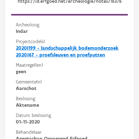
https://id.erfgoed.net/archeologie/notas/16376
Archeoloog
Indar
Projectcode(s)
2020I199 - landschappelijk bodemonderzoek
2020J67 - proefsleuven en proefputten
Maatregel(en)
geen
Gemeente(n)
Aarschot
Beslissing
Aktename
Datum beslissing
01-11-2020
Behandelaar
Agentschap Onroerend Erfgoed