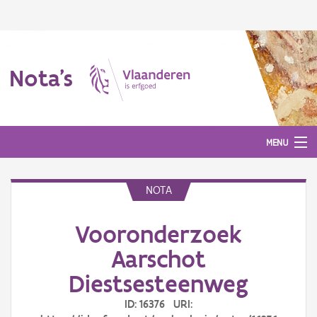
Nota's
MENU
NOTA
Nota's
Vooronderzoek
Aanmelden
Aarschot
Diestsesteenweg
ID: 16376 URI: