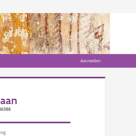
Aanmelden
laan
16388
oog