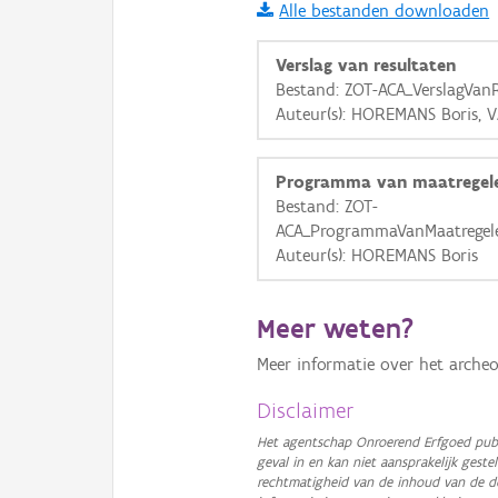
Alle bestanden downloaden
i
Verslag van resultaten
Bestand: ZOT-ACA_VerslagVan
Auteur(s): HOREMANS Boris, 
+
−
Programma van maatregel
Bestand: ZOT-
ACA_ProgrammaVanMaatregel
Auteur(s): HOREMANS Boris
Basis Lagen
Meer weten?
OSM-Basiskaart
Meer informatie over het archeo
Ortho
GRB-Basiskaart
Disclaimer
GRB-Basiskaart in grijsw
Het agentschap Onroerend Erfgoed publ
geval in en kan niet aansprakelijk ges
rechtmatigheid van de inhoud van de d