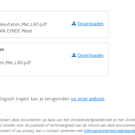
Downloaden
Resultaten_Met_LBO.pdf
VAN EYNDE Merel
en
Downloaden
en_Met_LBO.pdf
logisch traject kan je terugvinden
op onze website
.
aarden
iceert deze documenten op basis van het Onroerenderfgoeddecreet en het Onroer
teld worden voor de juistheid of rechtmatigheid van de inhoud van deze documente
ossiers of uw privacy, kan u contact opnemen met
informatieveiligheid.oe@vlaand