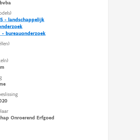
bvba
ode(s)
5 - landschappelijk
nderzoek
 - bureauonderzoek
l(en)
e(n)
em
g
me
slissing
020
laar
chap Onroerend Erfgoed