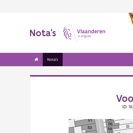
Nota's
Nota's
Voo
ID: 