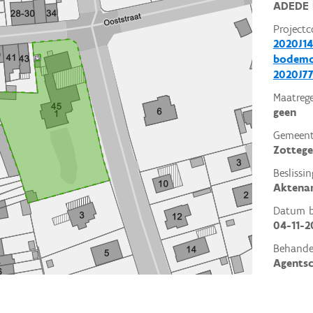
ADEDE 
Projectc
2020J14
bodemo
2020J77
Maatrege
geen
Gemeent
Zotteg
Beslissin
Aktena
Datum be
04-11-2
Behande
Agents