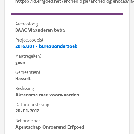
https://id.erfgoed.net/archeologie/archeologienotas/16
Archeoloog
BAAC Vlaanderen bvba
Projectcode(s)
2016J201 - bureauonderzoek
Maatregel(en)
geen
Gemeente(n)
Hasselt
Beslissing
Aktename met voorwaarden
Datum beslissing
20-01-2017
Behandelaar
Agentschap Onroerend Erfgoed