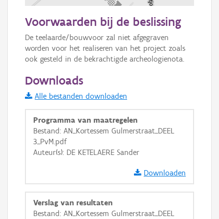
100 m
Voorwaarden bij de beslissing
Informatie Vlaanderen
De teelaarde/bouwvoor zal niet afgegraven 
worden voor het realiseren van het project zoals 
i
ook gesteld in de bekrachtigde archeologienota.
Downloads
+
−
Alle bestanden downloaden
Programma van maatregelen
Bestand: AN_Kortessem Gulmerstraat_DEEL
3_PvM.pdf
Auteur(s): DE KETELAERE Sander
Basis Lagen
Downloaden
OSM-Basiskaart
Ortho
Verslag van resultaten
GRB-Basiskaart
Bestand: AN_Kortessem Gulmerstraat_DEEL