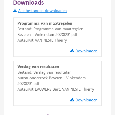
Downloads
Informatie Vlaanderen
Alle bestanden downloaden
i
Programma van maatregelen
Bestand: Programma van maatregelen
Beveren - Vinkendam 2020I231.pdf
+
−
Auteur(s): VAN NESTE Thierry
Downloaden
Verslag van resultaten
Bestand: Verslag van resultaten
Basis Lagen
bureauonderzoek Beveren - Vinkendam
2020I231.pdf
OSM-Basiskaart
Auteur(s): LAUWERS Bart, VAN NESTE Thierry
Ortho
Downloaden
GRB-Basiskaart
GRB-Basiskaart in grijswaarden