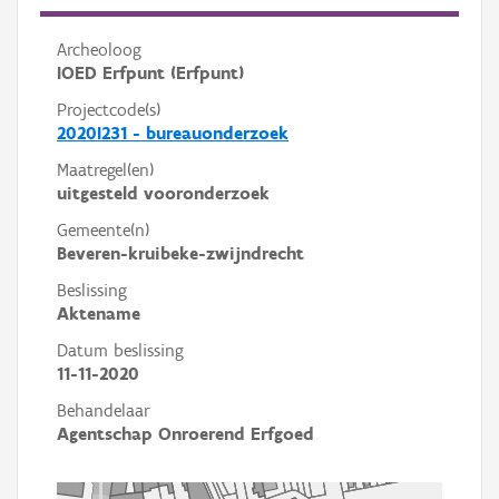
Archeoloog
IOED Erfpunt (Erfpunt)
Projectcode(s)
2020I231 - bureauonderzoek
Maatregel(en)
uitgesteld vooronderzoek
Gemeente(n)
Beveren-kruibeke-zwijndrecht
Beslissing
Aktename
Datum beslissing
11-11-2020
Behandelaar
Agentschap Onroerend Erfgoed