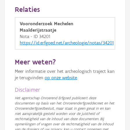
GRB-Basiskaart in grijswaarden
Relaties
Vooronderzoek Mechelen
Maalderijstraatje
Nota - ID 34201
https://id.erfgoed.net/archeologie/notas/34201
Meer weten?
Meer informatie over het archeologisch traject kan
je terugvinden
op onze website
.
Disclaimer
Het agentschap Onroerend Erfgoed publiceert deze
documenten op basis van het Onroerenderfgoeddecreet en het
Onroerenderfgoedbesluit, maar staat in geen geval in en kan
niet aansprakelijk gesteld worden voor de juistheid of
rechtmatigheid van de inhoud van deze documenten. Bij
opmerkingen of vragen over de rechtmatigheid van de inhoud
van de dossiers of uw privacy, kan u contact opnemen met