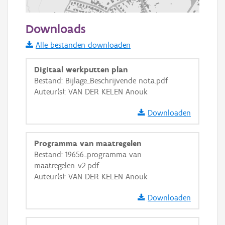
200 m
Downloads
Informatie Vlaanderen
Alle bestanden downloaden
i
Digitaal werkputten plan
Bestand: Bijlage_Beschrijvende nota.pdf
Auteur(s): VAN DER KELEN Anouk
+
−
Downloaden
Programma van maatregelen
Bestand: 19656_programma van
maatregelen_v2.pdf
Basis Lagen
Auteur(s): VAN DER KELEN Anouk
OSM-Basiskaart
Downloaden
Ortho
GRB-Basiskaart