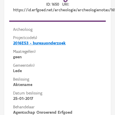
ID: 1650 URI:
https://id.erfgoed.net/archeologie/archeologienotas/16
Archeoloog
Projectcode(s)
2016E53 - bureauonderzoek
Maatregel(en)
geen
Gemeente(n)
Lede
Beslissing
Aktename
Datum beslissing
25-01-2017
Behandelaar
Agentschap Onroerend Erfgoed