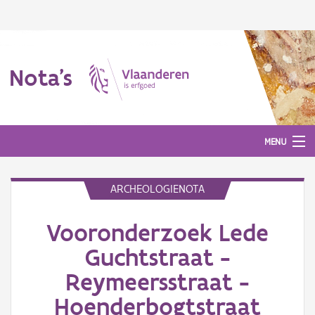
Nota's
MENU
ARCHEOLOGIENOTA
Nota's
Vooronderzoek Lede
Aanmelden
Guchtstraat -
Reymeersstraat -
Hoenderbogtstraat