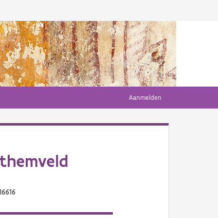
Aanmelden
ethemveld
16616