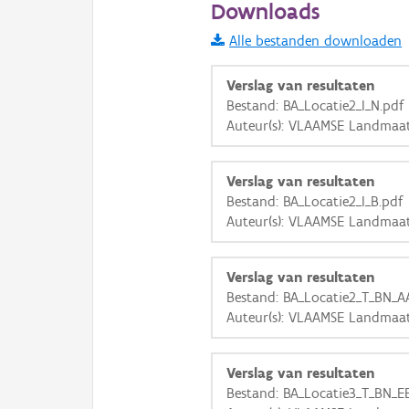
Downloads
Informatie Vlaanderen
Alle bestanden downloaden
i
Verslag van resultaten
Bestand: BA_Locatie2_I_N.pdf
Auteur(s): VLAAMSE Landmaat
+
−
Verslag van resultaten
Bestand: BA_Locatie2_I_B.pdf
Auteur(s): VLAAMSE Landmaat
Basis Lagen
Verslag van resultaten
Bestand: BA_Locatie2_T_BN_AA
OSM-Basiskaart
Auteur(s): VLAAMSE Landmaat
Ortho
GRB-Basiskaart
Verslag van resultaten
Bestand: BA_Locatie3_T_BN_EE
GRB-Basiskaart in grijsw