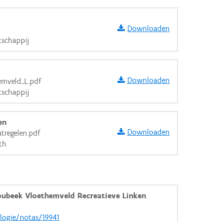
Downloaden
schappij
Downloaden
emveld_L.pdf
schappij
en
Downloaden
regelen.pdf
th
ubeek Vloethemveld Recreatieve Linken
ologie/notas/19941