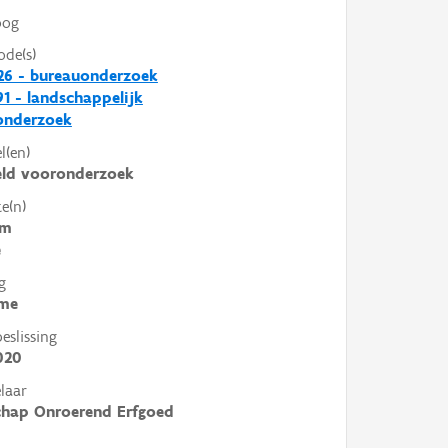
oog
ode(s)
26 - bureauonderzoek
1 - landschappelijk
nderzoek
l(en)
eld vooronderzoek
e(n)
em
e
g
me
slissing
020
laar
chap Onroerend Erfgoed