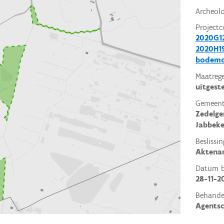
Archeol
Projectc
2020G1
2020H19
bodemo
Maatrege
uitgest
Gemeent
Zedelg
Jabbek
Beslissin
Aktena
Datum be
28-11-2
Behande
Agents