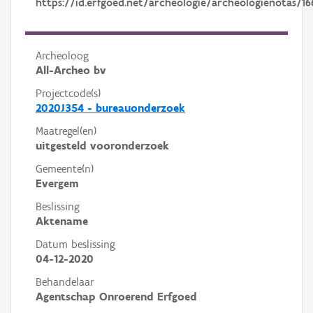
https://id.erfgoed.net/archeologie/archeologienotas/16
Archeoloog
All-Archeo bv
Projectcode(s)
2020J354 - bureauonderzoek
Maatregel(en)
uitgesteld vooronderzoek
Gemeente(n)
Evergem
Beslissing
Aktename
Datum beslissing
04-12-2020
Behandelaar
Agentschap Onroerend Erfgoed