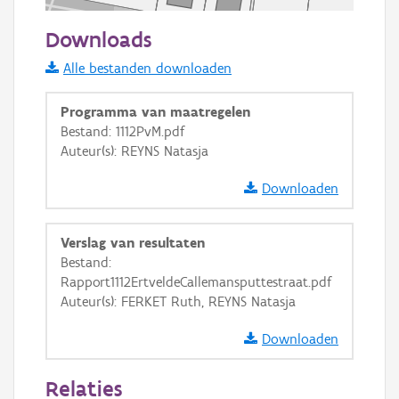
50 m
Downloads
Informatie Vlaanderen
Alle bestanden downloaden
i
Programma van maatregelen
Bestand: 1112PvM.pdf
Auteur(s): REYNS Natasja
+
−
Downloaden
Verslag van resultaten
Bestand:
Rapport1112ErtveldeCallemansputtestraat.pdf
Basis Lagen
Auteur(s): FERKET Ruth, REYNS Natasja
OSM-Basiskaart
Downloaden
Ortho
Relaties
GRB-Basiskaart