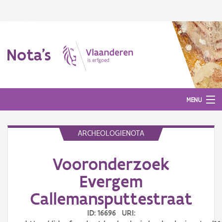
Nota's
MENU
ARCHEOLOGIENOTA
Nota's
Vooronderzoek
Aanmelden
Evergem
Callemansputtestraat
ID: 16696 URI: