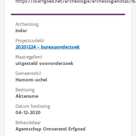
https://id.erfgoed.net/archeologie/archeologienotas/16
Archeoloog
Indar
Projectcode(s)
2020J224 - bureauonderzoek
Maatregel(en)
uitgesteld vooronderzoek
Gemeente(n)
Hamont-achel
Beslissing
Aktename
Datum beslissing
04-12-2020
Behandelaar
Agentschap Onroerend Erfgoed