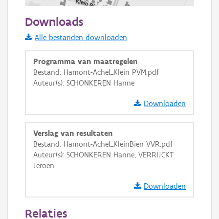
100 m
Downloads
Informatie Vlaanderen
Alle bestanden downloaden
i
Programma van maatregelen
Bestand: Hamont-Achel_Klein PVM.pdf
Auteur(s): SCHONKEREN Hanne
+
−
Downloaden
Verslag van resultaten
Bestand: Hamont-Achel_KleinBien VVR.pdf
Auteur(s): SCHONKEREN Hanne, VERRIJCKT
Basis Lagen
Jeroen
OSM-Basiskaart
Downloaden
Ortho
Relaties
GRB-Basiskaart