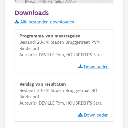
200 m
Downloads
Informatie Vlaanderen
Alle bestanden downloaden
i
Programma van maatregelen
Bestand: 20-641 Staden Bruggestraat PVM
Binder.pdf
+
−
Auteur(s): DEVILLE Tom, HOUBRECHTS Sara
Downloaden
Verslag van resultaten
Bestand: 20-641 Staden Bruggestraat BO
Basis Lagen
Binder.pdf
Auteur(s): DEVILLE Tom, HOUBRECHTS Sara
OSM-Basiskaart
Ortho
Downloaden
GRB-Basiskaart