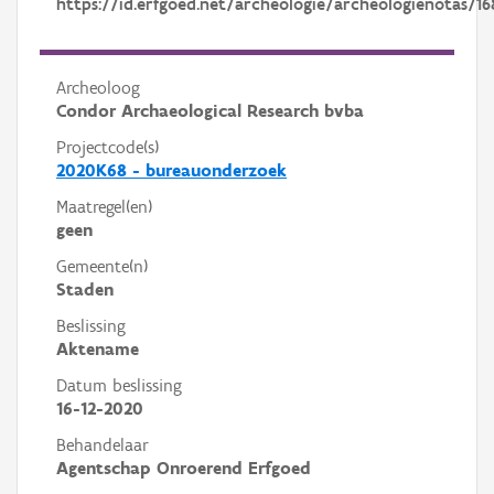
https://id.erfgoed.net/archeologie/archeologienotas/16
Archeoloog
Condor Archaeological Research bvba
Projectcode(s)
2020K68 - bureauonderzoek
Maatregel(en)
geen
Gemeente(n)
Staden
Beslissing
Aktename
Datum beslissing
16-12-2020
Behandelaar
Agentschap Onroerend Erfgoed