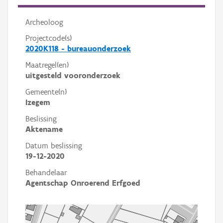
Archeoloog
Projectcode(s)
2020K118 - bureauonderzoek
Maatregel(en)
uitgesteld vooronderzoek
Gemeente(n)
Izegem
Beslissing
Aktename
Datum beslissing
19-12-2020
Behandelaar
Agentschap Onroerend Erfgoed