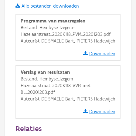
Alle bestanden downloaden
i
Programma van maatregelen
Bestand: Hembyse_Izegem-
Hazelaarstraat_2020K118_PVM_20201203.pdf
+
−
Auteur(s): DE SMAELE Bart, PIETERS Hadewijch
Downloaden
Verslag van resultaten
Bestand: Hembyse_Izegem-
Basis Lagen
Hazelaarstraat_2020K118_VVR met
BL_20201203.pdf
OSM-Basiskaart
Auteur(s): DE SMAELE Bart, PIETERS Hadewijch
Ortho
Downloaden
GRB-Basiskaart
GRB-Basiskaart in grijswaarden
Relaties