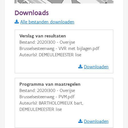
50 m
Downloads
Informatie Vlaanderen
Alle bestanden downloaden
i
Verslag van resultaten
Bestand: 2020I300 - Overijse
Brusselsesteenweg - VVR met bijlagen.pdf
+
−
Auteur(s): DEMEULEMEESTER lise
Downloaden
Programma van maatregelen
Bestand: 2020I300 - Overijse
Basis Lagen
Brusselsesteenweg - PVM.pdf
Auteur(s): BARTHOLOMIEUX bart,
OSM-Basiskaart
DEMEULEMEESTER lise
Ortho
Downloaden
GRB-Basiskaart