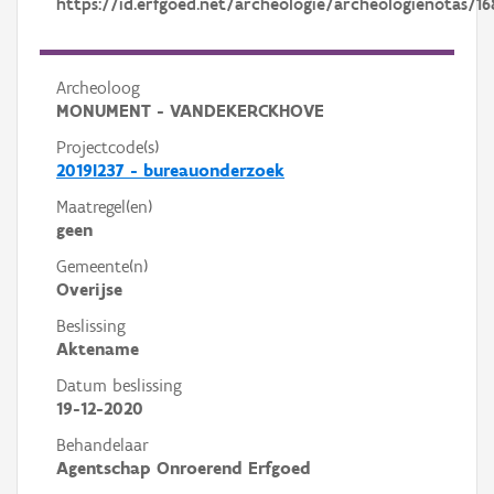
https://id.erfgoed.net/archeologie/archeologienotas/16
Archeoloog
MONUMENT - VANDEKERCKHOVE
Projectcode(s)
2019I237 - bureauonderzoek
Maatregel(en)
geen
Gemeente(n)
Overijse
Beslissing
Aktename
Datum beslissing
19-12-2020
Behandelaar
Agentschap Onroerend Erfgoed