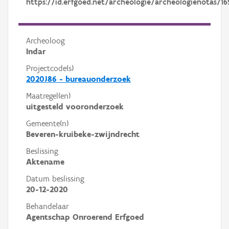
https://id.erfgoed.net/archeologie/archeologienotas/16
Archeoloog
Indar
Projectcode(s)
2020J86 - bureauonderzoek
Maatregel(en)
uitgesteld vooronderzoek
Gemeente(n)
Beveren-kruibeke-zwijndrecht
Beslissing
Aktename
Datum beslissing
20-12-2020
Behandelaar
Agentschap Onroerend Erfgoed