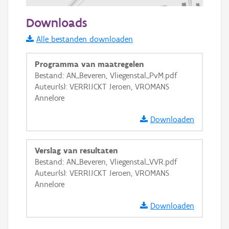
100 m
Downloads
Informatie Vlaanderen
Alle bestanden downloaden
i
Programma van maatregelen
Bestand: AN_Beveren, Vliegenstal_PvM.pdf
Auteur(s): VERRIJCKT Jeroen, VROMANS
+
−
Annelore
Downloaden
Verslag van resultaten
Bestand: AN_Beveren, Vliegenstal_VVR.pdf
Basis Lagen
Auteur(s): VERRIJCKT Jeroen, VROMANS
Annelore
OSM-Basiskaart
Ortho
Downloaden
GRB-Basiskaart