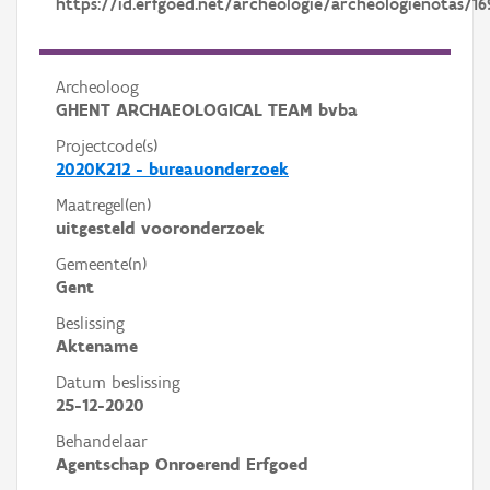
https://id.erfgoed.net/archeologie/archeologienotas/16
Archeoloog
GHENT ARCHAEOLOGICAL TEAM bvba
Projectcode(s)
2020K212 - bureauonderzoek
Maatregel(en)
uitgesteld vooronderzoek
Gemeente(n)
Gent
Beslissing
Aktename
Datum beslissing
25-12-2020
Behandelaar
Agentschap Onroerend Erfgoed