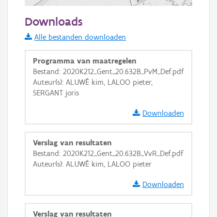
500 m
Downloads
Informatie Vlaanderen
Alle bestanden downloaden
i
Programma van maatregelen
Bestand: 2020K212_Gent_20.632B_PvM_Def.pdf
Auteur(s): ALUWÉ kim, LALOO pieter,
+
−
SERGANT joris
Downloaden
Verslag van resultaten
Bestand: 2020K212_Gent_20.632B_VvR_Def.pdf
Basis Lagen
Auteur(s): ALUWÉ kim, LALOO pieter
OSM-Basiskaart
Downloaden
Ortho
GRB-Basiskaart
Verslag van resultaten