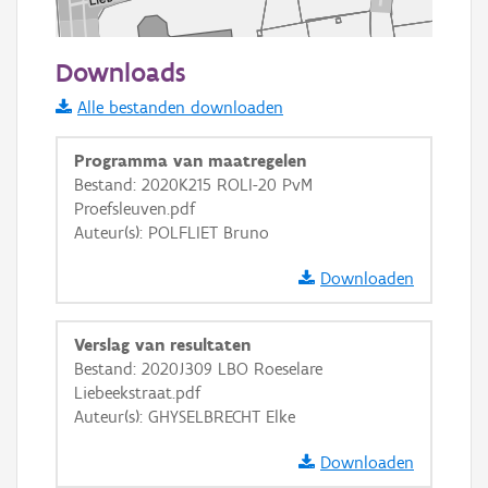
50 m
Downloads
Informatie Vlaanderen
Alle bestanden downloaden
i
Programma van maatregelen
Bestand: 2020K215 ROLI-20 PvM
Proefsleuven.pdf
+
−
Auteur(s): POLFLIET Bruno
Downloaden
Verslag van resultaten
Bestand: 2020J309 LBO Roeselare
Basis Lagen
Liebeekstraat.pdf
Auteur(s): GHYSELBRECHT Elke
OSM-Basiskaart
Ortho
Downloaden