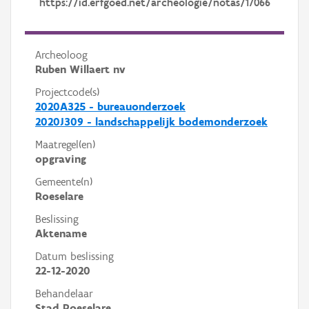
https://id.erfgoed.net/archeologie/notas/17066
Archeoloog
Ruben Willaert nv
Projectcode(s)
2020A325 - bureauonderzoek
2020J309 - landschappelijk bodemonderzoek
Maatregel(en)
opgraving
Gemeente(n)
Roeselare
Beslissing
Aktename
Datum beslissing
22-12-2020
Behandelaar
Stad Roeselare