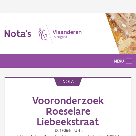
Nota's
MENU
NOTA
Nota's
Vooronderzoek
Aanmelden
Roeselare
Liebeekstraat
ID: 17066 URI: