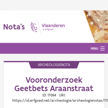
Nota's
MENU
ARCHEOLOGIENOTA
Nota's
Vooronderzoek
Aanmelden
Geetbets Araanstraat
ID: 17084 URI:
https://id.erfgoed.net/archeologie/archeologienotas/17