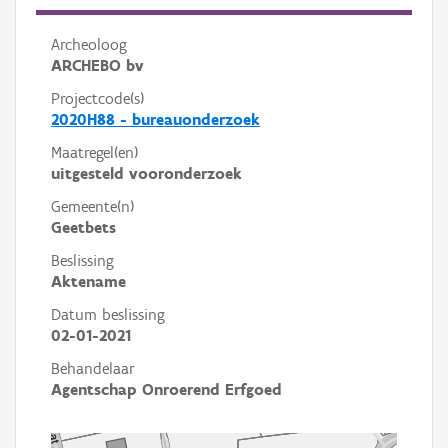
Archeoloog
ARCHEBO bv
Projectcode(s)
2020H88 - bureauonderzoek
Maatregel(en)
uitgesteld vooronderzoek
Gemeente(n)
Geetbets
Beslissing
Aktename
Datum beslissing
02-01-2021
Behandelaar
Agentschap Onroerend Erfgoed