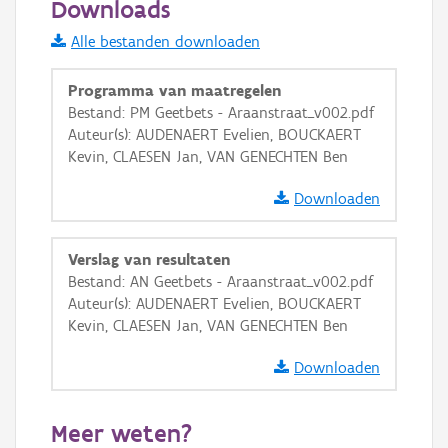
Downloads
Informatie Vlaanderen
Alle bestanden downloaden
i
Programma van maatregelen
Bestand: PM Geetbets - Araanstraat_v002.pdf
Auteur(s): AUDENAERT Evelien, BOUCKAERT
+
−
Kevin, CLAESEN Jan, VAN GENECHTEN Ben
Downloaden
Verslag van resultaten
Bestand: AN Geetbets - Araanstraat_v002.pdf
Basis Lagen
Auteur(s): AUDENAERT Evelien, BOUCKAERT
Kevin, CLAESEN Jan, VAN GENECHTEN Ben
OSM-Basiskaart
Ortho
Downloaden
GRB-Basiskaart
Meer weten?
GRB-Basiskaart in grijswaarden