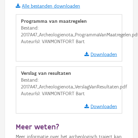
Alle bestanden downloaden
i
Programma van maatregelen
Bestand:
2017A47_Archeologienota_ProgrammaVanMaatregelen.pd
+
−
Auteur(s): VANMONTFORT Bart
Downloaden
Verslag van resultaten
Bestand:
Basis Lagen
2017A47_Archeologienota_VerslagVanResultaten.pdf
Auteur(s): VANMONTFORT Bart
OSM-Basiskaart
Ortho
Downloaden
GRB-Basiskaart
Meer weten?
GRB-Basiskaart in grijswaarden
Meer informatie over het archeologisch traject kan