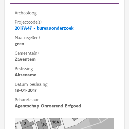
Archeoloog
Projectcode(s)
2017A47 - bureauonderzoek
Maatregel(en)
geen
Gemeente(n)
Zaventem
Beslissing
Aktename
Datum beslissing
18-01-2017
Behandelaar
Agentschap Onroerend Erfgoed