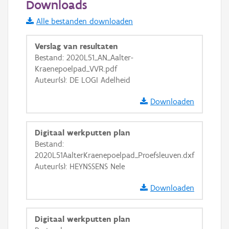
Downloads
Informatie Vlaanderen
Alle bestanden downloaden
i
Verslag van resultaten
Bestand: 2020L51_AN_Aalter-
Kraenepoelpad_VVR.pdf
+
−
Auteur(s): DE LOGI Adelheid
Downloaden
Digitaal werkputten plan
Bestand:
Basis Lagen
2020L51AalterKraenepoelpad_Proefsleuven.dxf
Auteur(s): HEYNSSENS Nele
OSM-Basiskaart
Ortho
Downloaden
GRB-Basiskaart
Digitaal werkputten plan
GRB-Basiskaart in grijswaarden