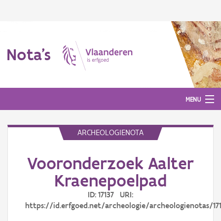
Nota's
MENU
ARCHEOLOGIENOTA
Nota's
Vooronderzoek Aalter
Aanmelden
Kraenepoelpad
ID: 17137 URI:
https://id.erfgoed.net/archeologie/archeologienotas/17