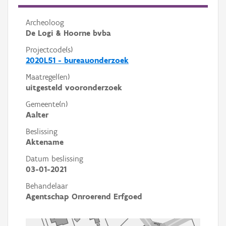
Archeoloog
De Logi & Hoorne bvba
Projectcode(s)
2020L51 - bureauonderzoek
Maatregel(en)
uitgesteld vooronderzoek
Gemeente(n)
Aalter
Beslissing
Aktename
Datum beslissing
03-01-2021
Behandelaar
Agentschap Onroerend Erfgoed