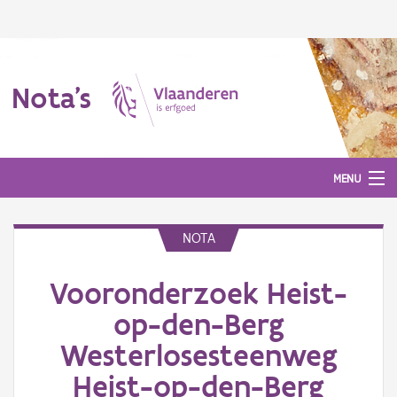
Nota's
MENU
NOTA
Nota's
Vooronderzoek Heist-
Aanmelden
op-den-Berg
Westerlosesteenweg
Heist-op-den-Berg