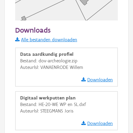
50 m
Downloads
Informatie Vlaanderen
Alle bestanden downloaden
i
Data aardkundig profiel
Bestand: dov-archeologie.zip
Auteur(s): VANAENRODE Willem
+
−
Downloaden
Digitaal werkputten plan
Bestand: HE-20-WE WP en SL.dxf
Auteur(s): STEEGMANS Joris
Basis Lagen
Downloaden
OSM-Basiskaart