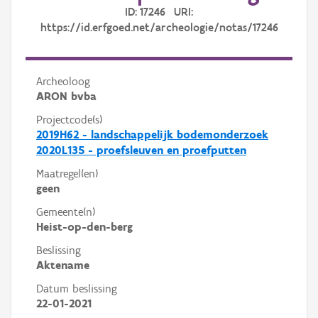
ID: 17246 URI:
https://id.erfgoed.net/archeologie/notas/17246
Archeoloog
ARON bvba
Projectcode(s)
2019H62 - landschappelijk bodemonderzoek
2020L135 - proefsleuven en proefputten
Maatregel(en)
geen
Gemeente(n)
Heist-op-den-berg
Beslissing
Aktename
Datum beslissing
22-01-2021