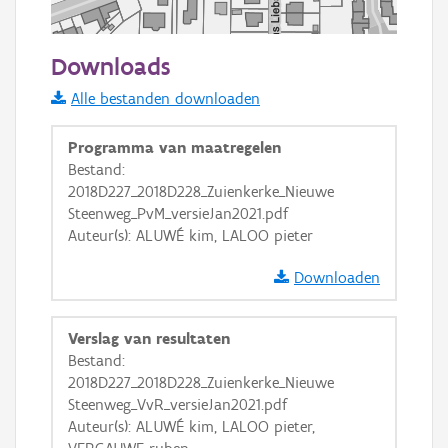
50 m
Downloads
Informatie Vlaanderen
Alle bestanden downloaden
i
Programma van maatregelen
Bestand:
2018D227_2018D228_Zuienkerke_Nieuwe
+
−
Steenweg_PvM_versieJan2021.pdf
Auteur(s): ALUWÉ kim, LALOO pieter
Downloaden
Verslag van resultaten
Basis Lagen
Bestand:
2018D227_2018D228_Zuienkerke_Nieuwe
OSM-Basiskaart
Steenweg_VvR_versieJan2021.pdf
Ortho
Auteur(s): ALUWÉ kim, LALOO pieter,