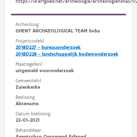
https://id.erfgoed.net/archeologie/archeologienotas/17
Archeoloog
GHENT ARCHAEOLOGICAL TEAM bvba
Projectcode(s)
2018D227 - bureauonderzoek
2018D228 - landschappelijk bodemonderzoek
Maatregel(en)
uitgesteld vooronderzoek
Gemeente(n)
Zuienkerke
Beslissing
Aktename
Datum beslissing
22-01-2021
Behandelaar
Agentschap Onroerend Erfgoed