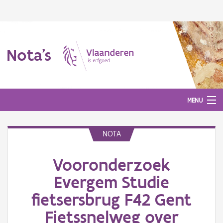
Nota's
MENU
NOTA
Nota's
Vooronderzoek
Aanmelden
Evergem Studie
fietsersbrug F42 Gent
Fietssnelweg over