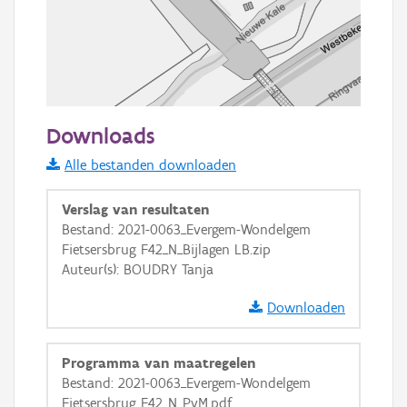
50 m
Downloads
Informatie Vlaanderen
Alle bestanden downloaden
i
Verslag van resultaten
Bestand: 2021-0063_Evergem-Wondelgem
Fietsersbrug F42_N_Bijlagen LB.zip
+
−
Auteur(s): BOUDRY Tanja
Downloaden
Programma van maatregelen
Bestand: 2021-0063_Evergem-Wondelgem
Basis Lagen
Fietsersbrug F42_N_PvM.pdf