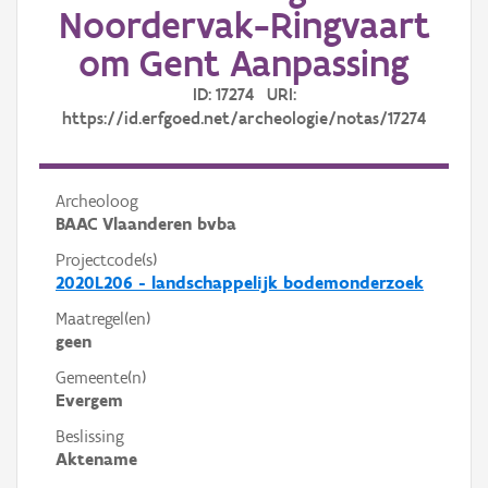
Noordervak-Ringvaart
om Gent Aanpassing
ID: 17274 URI:
https://id.erfgoed.net/archeologie/notas/17274
Archeoloog
BAAC Vlaanderen bvba
Projectcode(s)
2020L206 - landschappelijk bodemonderzoek
Maatregel(en)
geen
Gemeente(n)
Evergem
Beslissing
Aktename