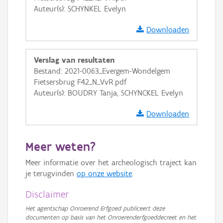
Auteur(s): SCHYNKEL Evelyn
OSM-Basiskaart
Ortho
Downloaden
GRB-Basiskaart
Verslag van resultaten
GRB-Basiskaart in grijswaarden
Bestand: 2021-0063_Evergem-Wondelgem
Fietsersbrug F42_N_VvR.pdf
Auteur(s): BOUDRY Tanja, SCHYNCKEL Evelyn
Downloaden
Meer weten?
Meer informatie over het archeologisch traject kan
je terugvinden
op onze website
.
Disclaimer
Het agentschap Onroerend Erfgoed publiceert deze
documenten op basis van het Onroerenderfgoeddecreet en het