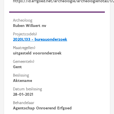
https://id.erfgoed.net/archeologie/archeologienotas/17
Archeoloog
Ruben Willaert nv
Projectcode(s)
2020L133 - bureauonderzoek
Maatregel(en)
uitgesteld vooronderzoek
Gemeente(n)
Gent
Beslissing
Aktename
Datum beslissing
28-01-2021
Behandelaar
Agentschap Onroerend Erfgoed