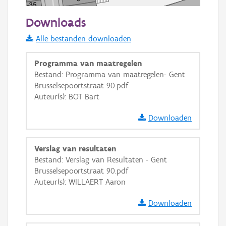
20 m
Downloads
Informatie Vlaanderen
Alle bestanden downloaden
i
Programma van maatregelen
Bestand: Programma van maatregelen- Gent
Brusselsepoortstraat 90.pdf
+
−
Auteur(s): BOT Bart
Downloaden
Verslag van resultaten
Bestand: Verslag van Resultaten - Gent
Basis Lagen
Brusselsepoortstraat 90.pdf
Auteur(s): WILLAERT Aaron
OSM-Basiskaart
Ortho
Downloaden
GRB-Basiskaart