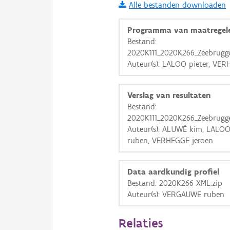
Alle bestanden downloaden
i
Programma van maatregel
Bestand:
2020K111_2020K266_Zeebrugg
+
−
Auteur(s): LALOO pieter, VER
Verslag van resultaten
Bestand:
2020K111_2020K266_Zeebrugg
Auteur(s): ALUWÉ kim, LALO
Basis Lagen
ruben, VERHEGGE jeroen
OSM-Basiskaart
Ortho
Data aardkundig profiel
Bestand: 2020K266 XML.zip
GRB-Basiskaart
Auteur(s): VERGAUWE ruben
GRB-Basiskaart in grijsw
Relaties