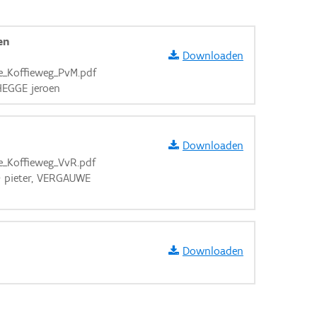
en
Downloaden
e_Koffieweg_PvM.pdf
HEGGE jeroen
Downloaden
e_Koffieweg_VvR.pdf
O pieter, VERGAUWE
Downloaden
aarden