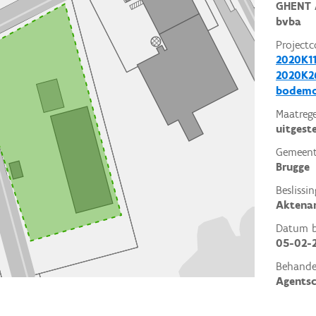
GHENT 
bvba
Projectc
2020K11
2020K26
bodemo
Maatrege
uitgest
Gemeent
Brugge
Beslissin
Aktena
Datum be
05-02-
Behande
Agents