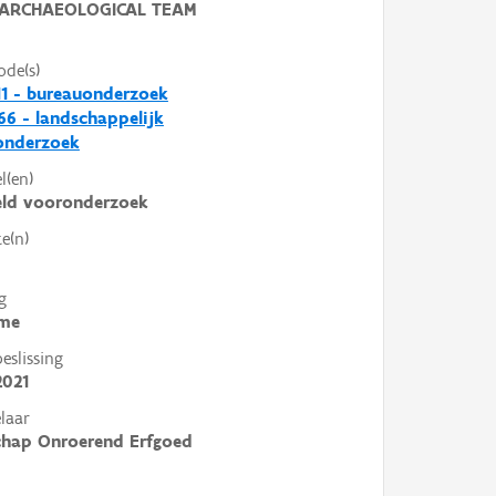
ARCHAEOLOGICAL TEAM
ode(s)
1 - bureauonderzoek
6 - landschappelijk
nderzoek
l(en)
eld vooronderzoek
e(n)
g
me
slissing
2021
laar
chap Onroerend Erfgoed