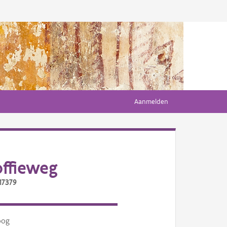
Aanmelden
ffieweg
17379
oog