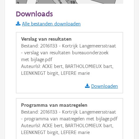
50 m
Downloads
Informatie Vlaanderen
Alle bestanden downloaden
i
Verslag van resultaten
Bestand: 2016I133 - Kortrijk Langemeersstraat
- verslag van resultaten bureauonderzoek
+
−
met bijlage.pdf
Auteur(s): ACKE bert, BARTHOLOMIEUX bart,
LEENKNEGT birgit, LEFERE marie
Downloaden
Basis Lagen
Programma van maatregelen
Bestand: 2016I133 - Kortrijk Langemeersstraat
OSM-Basiskaart
- programma van maatregelen met bijlage.pdf
Ortho
Auteur(s): ACKE bert, BARTHOLOMIEUX bart,
LEENKNEGT birgit, LEFERE marie
GRB-Basiskaart