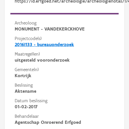
https://id.erfgoed.net/archeologie/archeologienotas/17
Archeoloog
MONUMENT - VANDEKERCKHOVE
Projectcode(s)
2016I133 - bureauonderzoek
Maatregel(en)
uitgesteld vooronderzoek
Gemeente(n)
Kortrijk
Beslissing
Aktename
Datum beslissing
01-02-2017
Behandelaar
Agentschap Onroerend Erfgoed