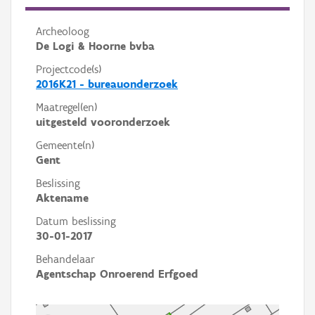
Archeoloog
De Logi & Hoorne bvba
Projectcode(s)
2016K21 - bureauonderzoek
Maatregel(en)
uitgesteld vooronderzoek
Gemeente(n)
Gent
Beslissing
Aktename
Datum beslissing
30-01-2017
Behandelaar
Agentschap Onroerend Erfgoed