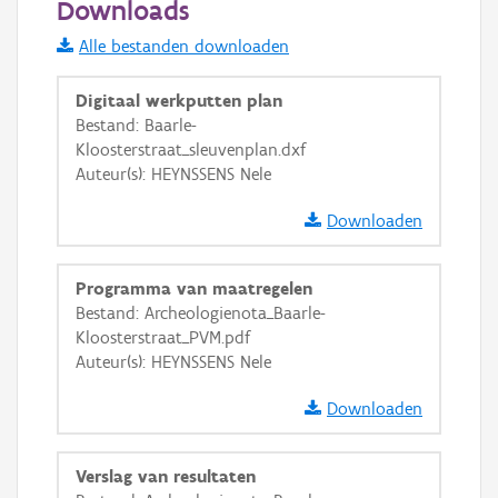
Downloads
Informatie Vlaanderen
Alle bestanden downloaden
i
Digitaal werkputten plan
Bestand: Baarle-
Kloosterstraat_sleuvenplan.dxf
+
−
Auteur(s): HEYNSSENS Nele
Downloaden
Programma van maatregelen
Bestand: Archeologienota_Baarle-
Basis Lagen
Kloosterstraat_PVM.pdf
Auteur(s): HEYNSSENS Nele
OSM-Basiskaart
Ortho
Downloaden
GRB-Basiskaart
Verslag van resultaten
GRB-Basiskaart in grijswaarden