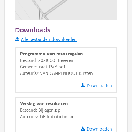
100 m
Downloads
Informatie Vlaanderen
Alle bestanden downloaden
i
Programma van maatregelen
Bestand: 20210001 Beveren
Gemenestraat_PvM.pdf
+
−
Auteur(s): VAN CAMPENHOUT Kirsten
Downloaden
Verslag van resultaten
Bestand: Bijlagen.zip
Basis Lagen
Auteur(s): DE Initiatiefnemer
OSM-Basiskaart
Downloaden