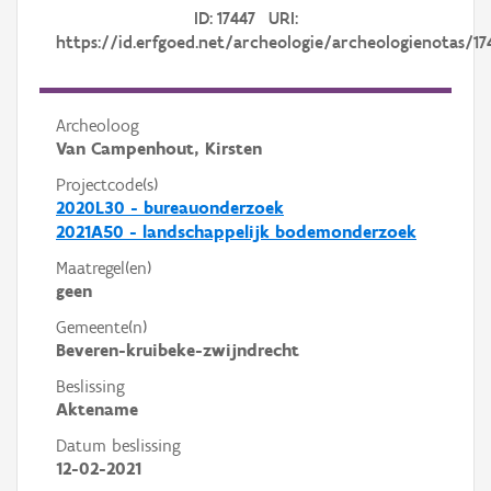
ID: 17447 URI:
https://id.erfgoed.net/archeologie/archeologienotas/17
Archeoloog
Van Campenhout, Kirsten
Projectcode(s)
2020L30 - bureauonderzoek
2021A50 - landschappelijk bodemonderzoek
Maatregel(en)
geen
Gemeente(n)
Beveren-kruibeke-zwijndrecht
Beslissing
Aktename
Datum beslissing
12-02-2021