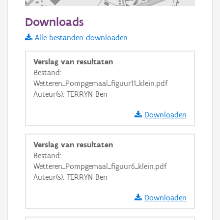
200 m
Downloads
Informatie Vlaanderen
Alle bestanden downloaden
i
Verslag van resultaten
Bestand:
Wetteren_Pompgemaal_figuur11_klein.pdf
+
−
Auteur(s): TERRYN Ben
Downloaden
Verslag van resultaten
Bestand:
Basis Lagen
Wetteren_Pompgemaal_figuur6_klein.pdf
Auteur(s): TERRYN Ben
OSM-Basiskaart
Ortho
Downloaden
GRB-Basiskaart