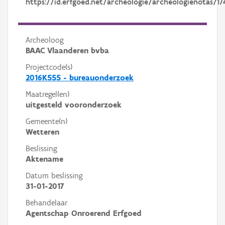
https://id.erfgoed.net/archeologie/archeologienotas/17
Archeoloog
BAAC Vlaanderen bvba
Projectcode(s)
2016K555 - bureauonderzoek
Maatregel(en)
uitgesteld vooronderzoek
Gemeente(n)
Wetteren
Beslissing
Aktename
Datum beslissing
31-01-2017
Behandelaar
Agentschap Onroerend Erfgoed