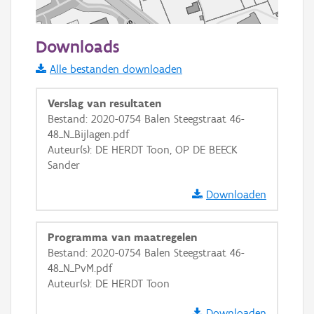
50 m
Downloads
Informatie Vlaanderen
Alle bestanden downloaden
i
Verslag van resultaten
Bestand: 2020-0754 Balen Steegstraat 46-
48_N_Bijlagen.pdf
+
−
Auteur(s): DE HERDT Toon, OP DE BEECK
Sander
Downloaden
Programma van maatregelen
Basis Lagen
Bestand: 2020-0754 Balen Steegstraat 46-
48_N_PvM.pdf
OSM-Basiskaart
Auteur(s): DE HERDT Toon
Ortho
Downloaden