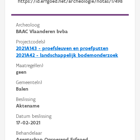
https://id.erfgoed.net/archeologie/notas/17498
Archeoloog
BAAC Vlaanderen bvba
Projectcode(s)
2021A143 - proefsleuven en proefputten
2021A42 - landschappelijk bodemonderzoek
Maatregel(en)
geen
Gemeente(n)
Balen
Beslissing
Aktename
Datum beslissing
17-02-2021
Behandelaar
Agentschap Onroerend Erfgoed