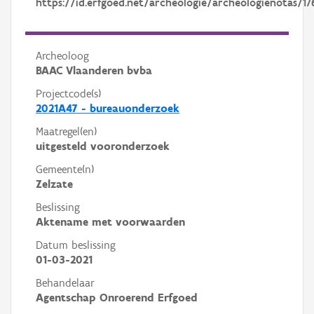
https://id.erfgoed.net/archeologie/archeologienotas/17
Archeoloog
BAAC Vlaanderen bvba
Projectcode(s)
2021A47 - bureauonderzoek
Maatregel(en)
uitgesteld vooronderzoek
Gemeente(n)
Zelzate
Beslissing
Aktename met voorwaarden
Datum beslissing
01-03-2021
Behandelaar
Agentschap Onroerend Erfgoed