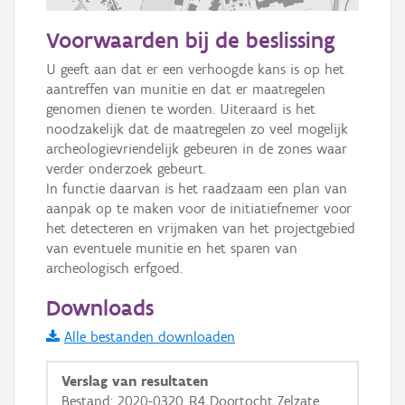
1000 m
Voorwaarden bij de beslissing
Informatie Vlaanderen
U geeft aan dat er een verhoogde kans is op het 
aantreffen van munitie en dat er maatregelen 
i
genomen dienen te worden. Uiteraard is het 
noodzakelijk dat de maatregelen zo veel mogelijk 
archeologievriendelijk gebeuren in de zones waar 
+
−
verder onderzoek gebeurt.

In functie daarvan is het raadzaam een plan van 
aanpak op te maken voor de initiatiefnemer voor 
het detecteren en vrijmaken van het projectgebied 
van eventuele munitie en het sparen van 
archeologisch erfgoed.
Basis Lagen
Downloads
OSM-Basiskaart
Alle bestanden downloaden
Ortho
Verslag van resultaten
GRB-Basiskaart
Bestand: 2020-0320_R4 Doortocht Zelzate