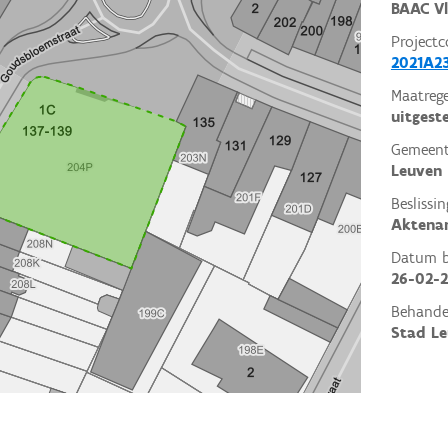
BAAC V
Projectc
2021A2
Maatrege
uitgest
Gemeent
Leuven
Beslissin
Aktena
Datum be
26-02-2
Behande
Stad L