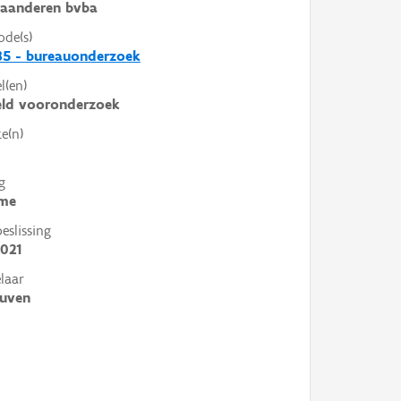
laanderen bvba
ode(s)
35 - bureauonderzoek
l(en)
eld vooronderzoek
e(n)
g
me
slissing
021
laar
euven