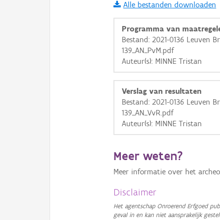
Alle bestanden downloaden
i
Programma van maatregel
Bestand: 2021-0136 Leuven Bru
139_AN_PvM.pdf
+
−
Auteur(s): MINNE Tristan
Verslag van resultaten
Bestand: 2021-0136 Leuven Bru
139_AN_VvR.pdf
Auteur(s): MINNE Tristan
Basis Lagen
OSM-Basiskaart
Meer weten?
Ortho
Meer informatie over het archeo
GRB-Basiskaart
Disclaimer
GRB-Basiskaart in grijsw
Het agentschap Onroerend Erfgoed publ
geval in en kan niet aansprakelijk ges