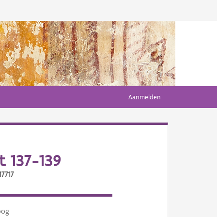
Aanmelden
 137-139
17717
oog