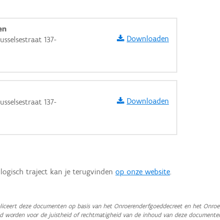
en
Downloaden
sselsestraat 137-
Downloaden
sselsestraat 137-
logisch traject kan je terugvinden
op onze website
.
aarden
iceert deze documenten op basis van het Onroerenderfgoeddecreet en het Onroer
teld worden voor de juistheid of rechtmatigheid van de inhoud van deze documente