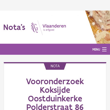
Nota's
MENU
NOTA
Nota's
Vooronderzoek
Aanmelden
Koksijde
Oostduinkerke
Polderstraat 86