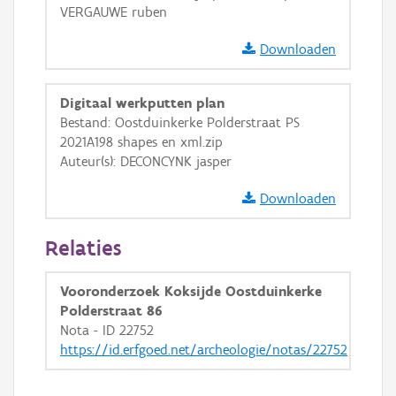
Ortho
VERGAUWE ruben
GRB-Basiskaart
Downloaden
GRB-Basiskaart in grijswaarden
Digitaal werkputten plan
Bestand: Oostduinkerke Polderstraat PS
2021A198 shapes en xml.zip
Auteur(s): DECONCYNK jasper
Downloaden
Relaties
Vooronderzoek Koksijde Oostduinkerke
Polderstraat 86
Nota - ID 22752
https://id.erfgoed.net/archeologie/notas/22752