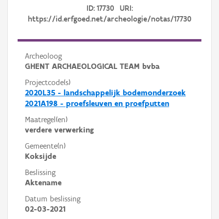
ID: 17730 URI:
https://id.erfgoed.net/archeologie/notas/17730
Archeoloog
GHENT ARCHAEOLOGICAL TEAM bvba
Projectcode(s)
2020L35 - landschappelijk bodemonderzoek
2021A198 - proefsleuven en proefputten
Maatregel(en)
verdere verwerking
Gemeente(n)
Koksijde
Beslissing
Aktename
Datum beslissing
02-03-2021