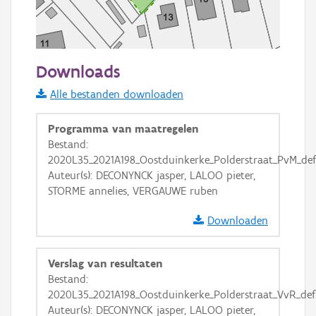
50 m
Downloads
Informatie Vlaanderen
Alle bestanden downloaden
i
Programma van maatregelen
Bestand:
2020L35_2021A198_Oostduinkerke_Polderstraat_PvM_def
+
−
Auteur(s): DECONYNCK jasper, LALOO pieter,
STORME annelies, VERGAUWE ruben
Downloaden
Verslag van resultaten
Basis Lagen
Bestand:
2020L35_2021A198_Oostduinkerke_Polderstraat_VvR_def
OSM-Basiskaart
Auteur(s): DECONYNCK jasper, LALOO pieter,