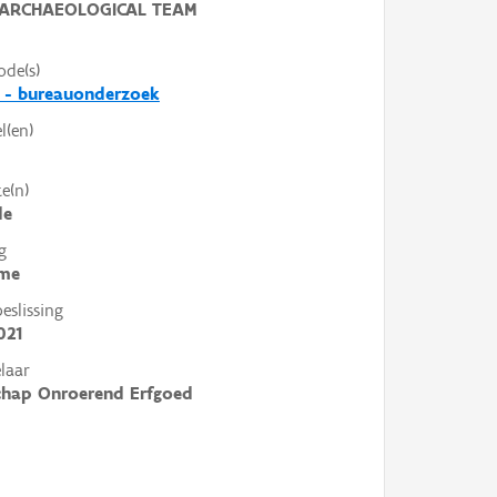
ARCHAEOLOGICAL TEAM
ode(s)
 - bureauonderzoek
l(en)
e(n)
de
g
me
slissing
021
laar
chap Onroerend Erfgoed