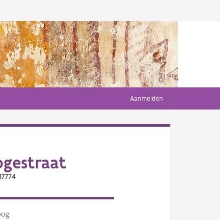
Aanmelden
gestraat
17774
oog