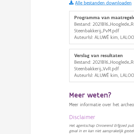
Alle bestanden downloaden
i
Programma van maatregel
Bestand: 2021B16_Hooglede_
Steenbakkerij_PvM.pdf
+
−
Auteur(s): ALUWÉ kim, LALOO
Verslag van resultaten
Bestand: 2021B16_Hooglede_
Steenbakkerij_VvR.pdf
Auteur(s): ALUWÉ kim, LALOO
Basis Lagen
OSM-Basiskaart
Meer weten?
Ortho
Meer informatie over het archeo
GRB-Basiskaart
Disclaimer
GRB-Basiskaart in grijsw
Het agentschap Onroerend Erfgoed publ
geval in en kan niet aansprakelijk ges