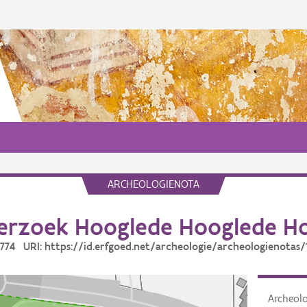
ARCHEOLOGIENOTA
erzoek Hooglede Hooglede Ho
17774 URI: https://id.erfgoed.net/archeologie/archeologienotas/
Archeol