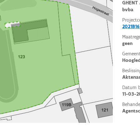
GHENT 
bvba
Projectc
2021B16
Maatrege
geen
Gemeent
Hoogle
Beslissin
Aktena
Datum be
11-03-2
Behande
Agents