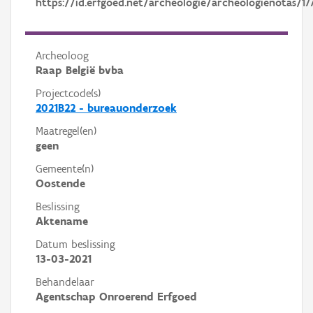
https://id.erfgoed.net/archeologie/archeologienotas/17
Archeoloog
Raap België bvba
Projectcode(s)
2021B22 - bureauonderzoek
Maatregel(en)
geen
Gemeente(n)
Oostende
Beslissing
Aktename
Datum beslissing
13-03-2021
Behandelaar
Agentschap Onroerend Erfgoed