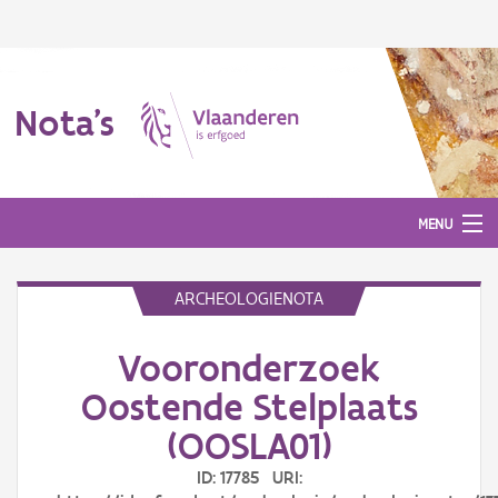
Nota's
MENU
ARCHEOLOGIENOTA
Nota's
Vooronderzoek
Aanmelden
Oostende Stelplaats
(OOSLA01)
ID: 17785 URI: