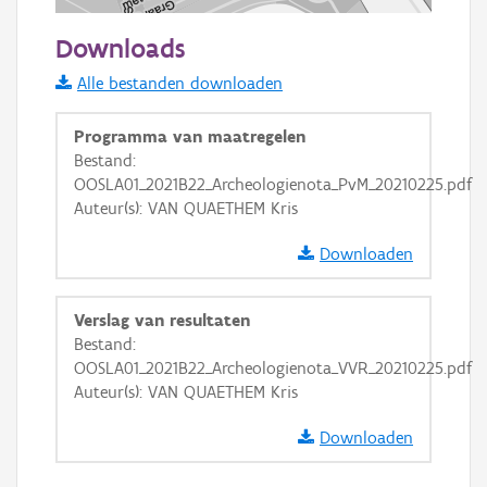
50 m
Downloads
Informatie Vlaanderen
Alle bestanden downloaden
i
Programma van maatregelen
Bestand:
OOSLA01_2021B22_Archeologienota_PvM_20210225.pdf
+
−
Auteur(s): VAN QUAETHEM Kris
Downloaden
Verslag van resultaten
Bestand:
Basis Lagen
OOSLA01_2021B22_Archeologienota_VVR_20210225.pdf
Auteur(s): VAN QUAETHEM Kris
OSM-Basiskaart
Ortho
Downloaden
GRB-Basiskaart