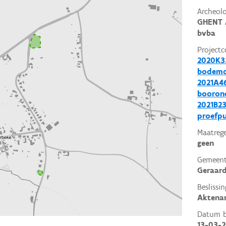
Archeol
GHENT 
bvba
Projectc
2020K33
bodemo
2021A46
booron
2021B23
proefp
Maatrege
geen
Gemeent
Geraard
Beslissin
Aktena
Datum be
13-03-2