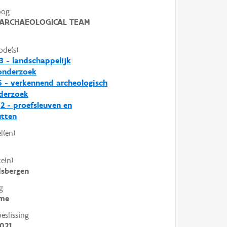
oog
ARCHAEOLOGICAL TEAM
ode(s)
 - landschappelijk
nderzoek
 - verkennend archeologisch
derzoek
2 - proefsleuven en
utten
l(en)
e(n)
sbergen
g
me
slissing
021