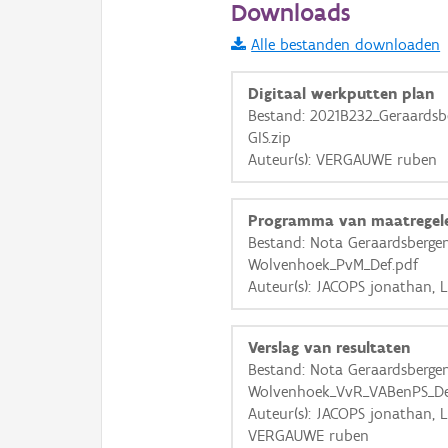
Downloads
Informatie Vlaanderen
Alle bestanden downloaden
i
Digitaal werkputten plan
Bestand: 2021B232_Geraards
GIS.zip
+
−
Auteur(s): VERGAUWE ruben
Programma van maatregel
Bestand: Nota Geraardsberge
Wolvenhoek_PvM_Def.pdf
Auteur(s): JACOPS jonathan, 
Basis Lagen
OSM-Basiskaart
Verslag van resultaten
Ortho
Bestand: Nota Geraardsberge
Wolvenhoek_VvR_VABenPS_De
GRB-Basiskaart
Auteur(s): JACOPS jonathan, 
GRB-Basiskaart in grijsw
VERGAUWE ruben