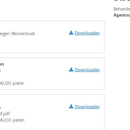
Behande
Agents
Downloaden
bergen Wolvenhoek
en
Downloaden
n
LALOO pieter
Downloaden
n
f.pdf
LALOO pieter,
aarden