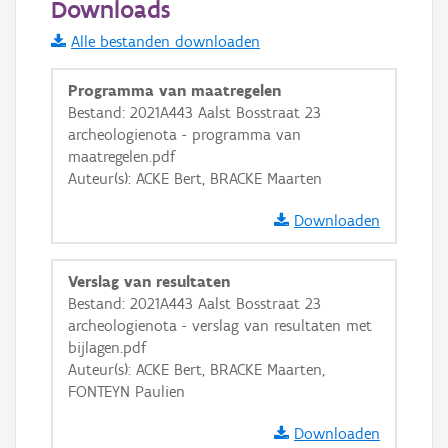
Downloads
Informatie Vlaanderen
Alle bestanden downloaden
i
Programma van maatregelen
Bestand: 2021A443 Aalst Bosstraat 23
archeologienota - programma van
+
−
maatregelen.pdf
Auteur(s): ACKE Bert, BRACKE Maarten
Downloaden
Verslag van resultaten
Basis Lagen
Bestand: 2021A443 Aalst Bosstraat 23
archeologienota - verslag van resultaten met
OSM-Basiskaart
bijlagen.pdf
Ortho
Auteur(s): ACKE Bert, BRACKE Maarten,
FONTEYN Paulien
GRB-Basiskaart
GRB-Basiskaart in grijswaarden
Downloaden