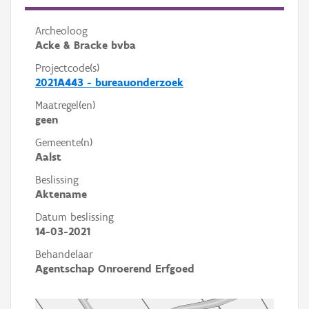
Archeoloog
Acke & Bracke bvba
Projectcode(s)
2021A443 - bureauonderzoek
Maatregel(en)
geen
Gemeente(n)
Aalst
Beslissing
Aktename
Datum beslissing
14-03-2021
Behandelaar
Agentschap Onroerend Erfgoed