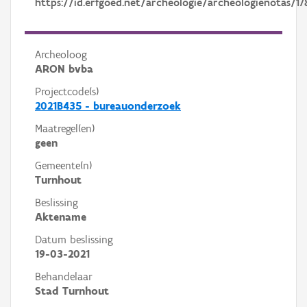
https://id.erfgoed.net/archeologie/archeologienotas/17
Archeoloog
ARON bvba
Projectcode(s)
2021B435 - bureauonderzoek
Maatregel(en)
geen
Gemeente(n)
Turnhout
Beslissing
Aktename
Datum beslissing
19-03-2021
Behandelaar
Stad Turnhout