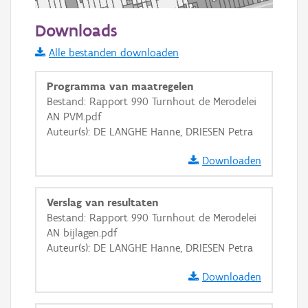
50 m
Downloads
Informatie Vlaanderen
Alle bestanden downloaden
i
Programma van maatregelen
Bestand: Rapport 990 Turnhout de Merodelei
AN PVM.pdf
+
−
Auteur(s): DE LANGHE Hanne, DRIESEN Petra
Downloaden
Verslag van resultaten
Bestand: Rapport 990 Turnhout de Merodelei
Basis Lagen
AN bijlagen.pdf
Auteur(s): DE LANGHE Hanne, DRIESEN Petra
OSM-Basiskaart
Ortho
Downloaden
GRB-Basiskaart