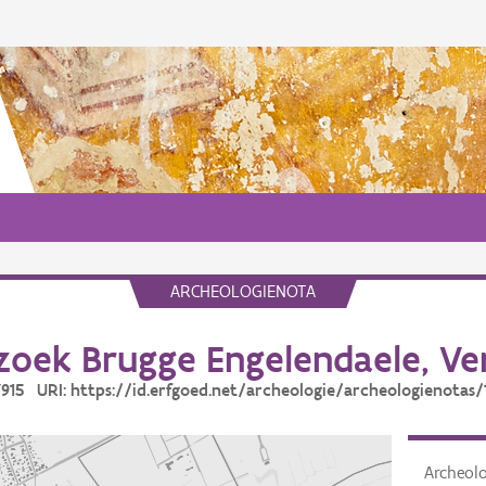
ARCHEOLOGIENOTA
oek Brugge Engelendaele, Ve
17915 URI: https://id.erfgoed.net/archeologie/archeologienotas/
Archeol