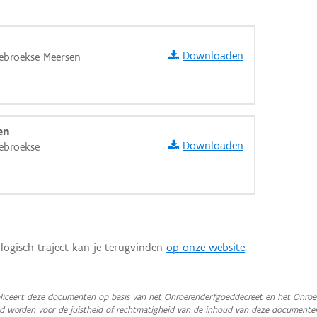
Downloaden
ebroekse Meersen
en
Downloaden
ebroekse
logisch traject kan je terugvinden
op onze website
.
aarden
iceert deze documenten op basis van het Onroerenderfgoeddecreet en het Onroer
teld worden voor de juistheid of rechtmatigheid van de inhoud van deze documente