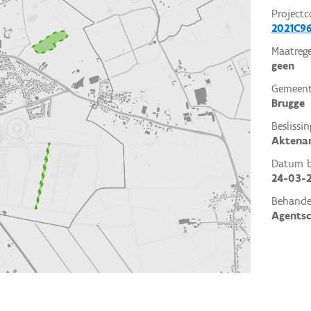
Projectc
2021C9
Maatrege
geen
Gemeent
Brugge
Beslissin
Aktena
Datum be
24-03-
Behande
Agents