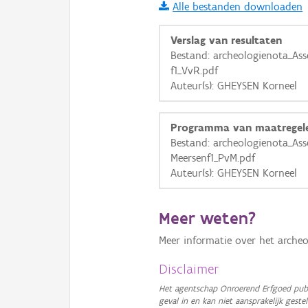
Alle bestanden downloaden
i
Verslag van resultaten
Bestand: archeologienota_Ass
f1_VvR.pdf
+
−
Auteur(s): GHEYSEN Korneel
Programma van maatregel
Bestand: archeologienota_Ass
Meersenf1_PvM.pdf
Auteur(s): GHEYSEN Korneel
Basis Lagen
OSM-Basiskaart
Meer weten?
Ortho
Meer informatie over het archeo
GRB-Basiskaart
Disclaimer
GRB-Basiskaart in grijsw
Het agentschap Onroerend Erfgoed publ
geval in en kan niet aansprakelijk ges