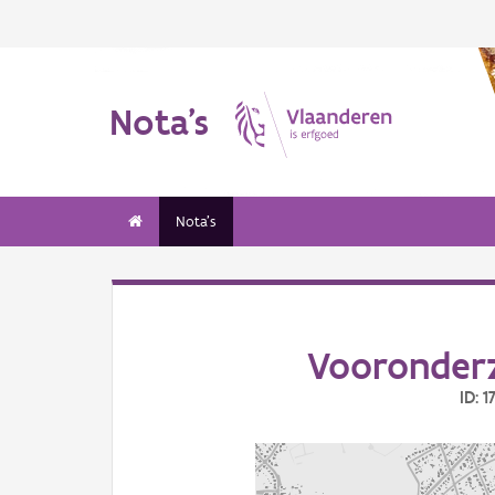
Nota's
Nota's
Vooronderz
ID: 