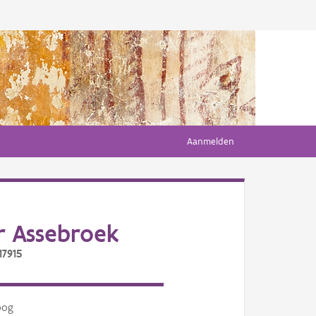
Aanmelden
r Assebroek
17915
oog