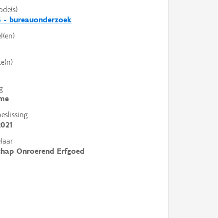
ode(s)
6 - bureauonderzoek
l(en)
e(n)
g
me
slissing
2021
laar
chap Onroerend Erfgoed