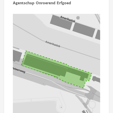
Agentschap Onroerend Erfgoed