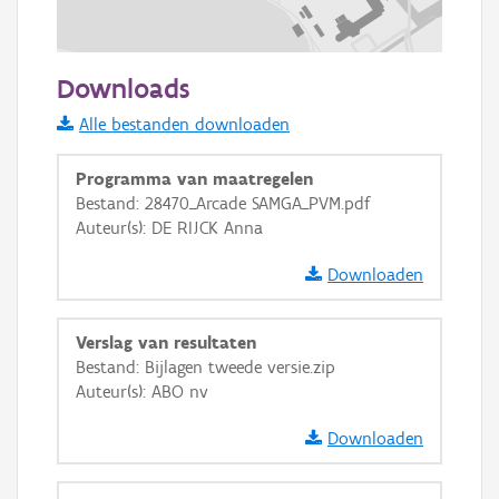
100 m
Downloads
Informatie Vlaanderen
Alle bestanden downloaden
i
Programma van maatregelen
Bestand: 28470_Arcade SAMGA_PVM.pdf
Auteur(s): DE RIJCK Anna
+
−
Downloaden
Verslag van resultaten
Bestand: Bijlagen tweede versie.zip
Auteur(s): ABO nv
Basis Lagen
Downloaden
OSM-Basiskaart
Ortho