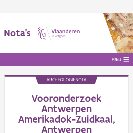
Nota's
MENU
ARCHEOLOGIENOTA
Nota's
Vooronderzoek
Aanmelden
Antwerpen
Amerikadok-Zuidkaai,
Antwerpen