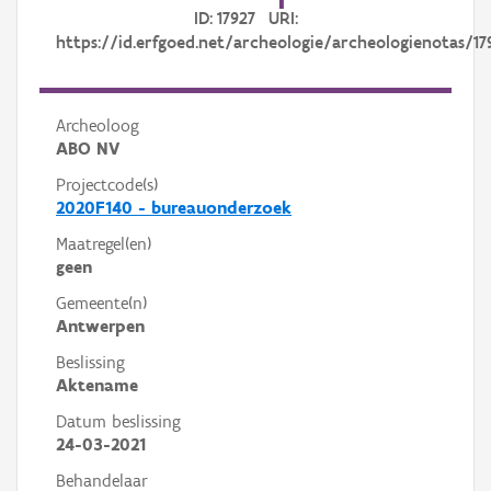
ID: 17927 URI:
https://id.erfgoed.net/archeologie/archeologienotas/17
Archeoloog
ABO NV
Projectcode(s)
2020F140 - bureauonderzoek
Maatregel(en)
geen
Gemeente(n)
Antwerpen
Beslissing
Aktename
Datum beslissing
24-03-2021
Behandelaar