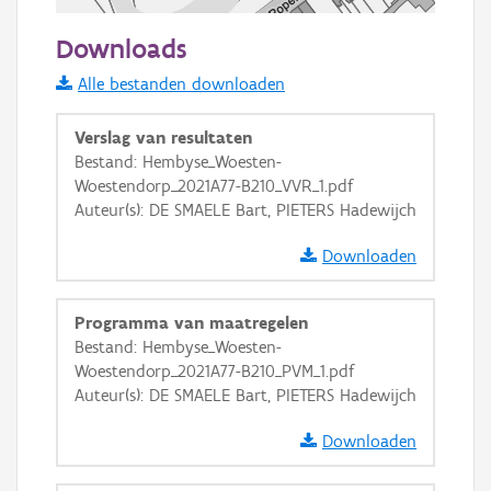
50 m
Downloads
Informatie Vlaanderen
Alle bestanden downloaden
i
Verslag van resultaten
Bestand: Hembyse_Woesten-
Woestendorp_2021A77-B210_VVR_1.pdf
+
−
Auteur(s): DE SMAELE Bart, PIETERS Hadewijch
Downloaden
Programma van maatregelen
Bestand: Hembyse_Woesten-
Basis Lagen
Woestendorp_2021A77-B210_PVM_1.pdf
Auteur(s): DE SMAELE Bart, PIETERS Hadewijch
OSM-Basiskaart
Ortho
Downloaden
GRB-Basiskaart