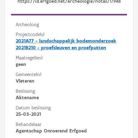
https://id.erfgoed.net/archeologie/notas/17948
Archeoloog
Projectcode(s)
2021A77 - landschappelijk bodemonderzoek
2021B210 - proefsleuven en proefputten
Maatregel(en)
geen
Gemeente(n)
Vleteren
Beslissing
Aktename
Datum beslissing
25-03-2021
Behandelaar
Agentschap Onroerend Erfgoed