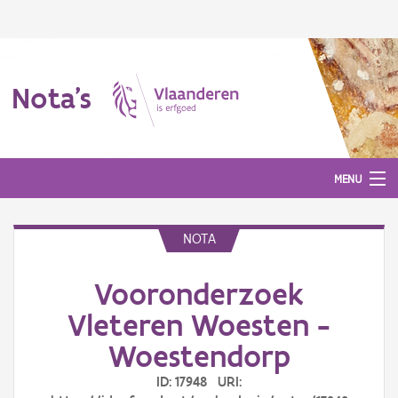
Nota's
MENU
NOTA
Nota's
Vooronderzoek
Aanmelden
Vleteren Woesten -
Woestendorp
ID: 17948 URI: