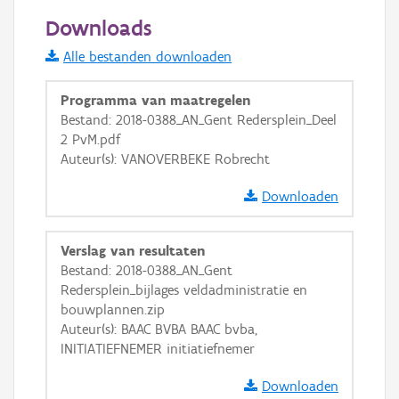
50 m
Downloads
Informatie Vlaanderen
Alle bestanden downloaden
i
Programma van maatregelen
Bestand: 2018-0388_AN_Gent Redersplein_Deel
2 PvM.pdf
+
−
Auteur(s): VANOVERBEKE Robrecht
Downloaden
Verslag van resultaten
Bestand: 2018-0388_AN_Gent
Basis Lagen
Redersplein_bijlages veldadministratie en
bouwplannen.zip
OSM-Basiskaart
Auteur(s): BAAC BVBA BAAC bvba,
Ortho
INITIATIEFNEMER initiatiefnemer
GRB-Basiskaart
Downloaden