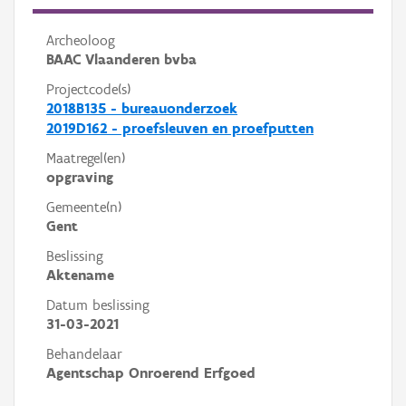
Archeoloog
BAAC Vlaanderen bvba
Projectcode(s)
2018B135 - bureauonderzoek
2019D162 - proefsleuven en proefputten
Maatregel(en)
opgraving
Gemeente(n)
Gent
Beslissing
Aktename
Datum beslissing
31-03-2021
Behandelaar
Agentschap Onroerend Erfgoed