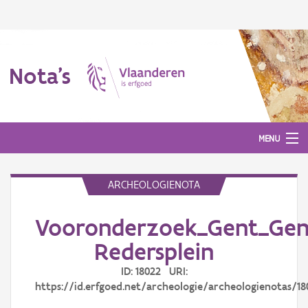
Nota's
MENU
ARCHEOLOGIENOTA
Nota's
Vooronderzoek_Gent_Gen
Aanmelden
Redersplein
ID: 18022 URI:
https://id.erfgoed.net/archeologie/archeologienotas/18