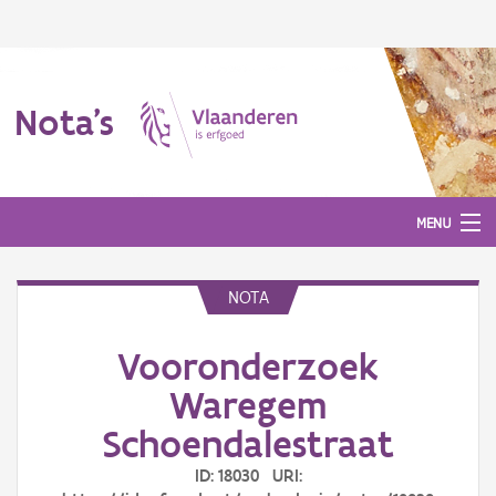
Nota's
MENU
NOTA
Nota's
Vooronderzoek
Aanmelden
Waregem
Schoendalestraat
ID: 18030 URI: