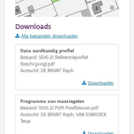
50 m
Downloads
Informatie Vlaanderen
Alle bestanden downloaden
i
Data aardkundig profiel
Bestand: SEVS-21 Referentieprofiel
(beschrijving).pdf
+
−
Auteur(s): DE BRANT Raph
Downloaden
Programma van maatregelen
Bestand: SEVS-21 PVM Proefsleuven.pdf
Basis Lagen
Auteur(s): DE BRANT Raph, VAN ESBROECK
Tessa
OSM-Basiskaart
Ortho
Downloaden