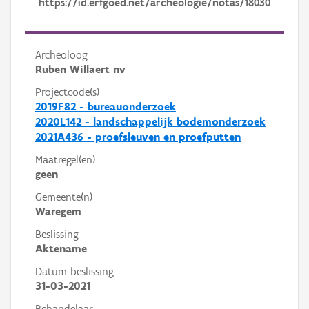
https://id.erfgoed.net/archeologie/notas/18030
Archeoloog
Ruben Willaert nv
Projectcode(s)
2019F82 - bureauonderzoek
2020L142 - landschappelijk bodemonderzoek
2021A436 - proefsleuven en proefputten
Maatregel(en)
geen
Gemeente(n)
Waregem
Beslissing
Aktename
Datum beslissing
31-03-2021
Behandelaar