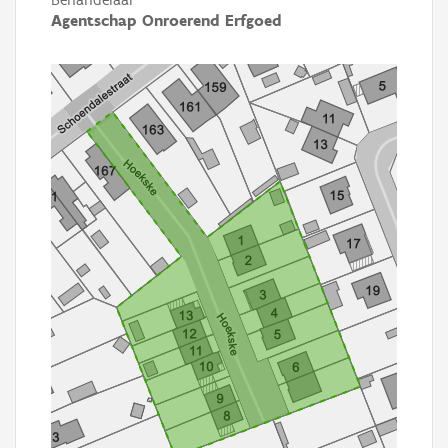
Agentschap Onroerend Erfgoed