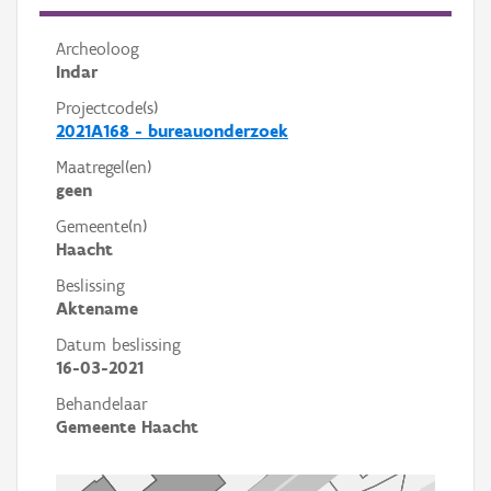
Archeoloog
Indar
Projectcode(s)
2021A168 - bureauonderzoek
Maatregel(en)
geen
Gemeente(n)
Haacht
Beslissing
Aktename
Datum beslissing
16-03-2021
Behandelaar
Gemeente Haacht