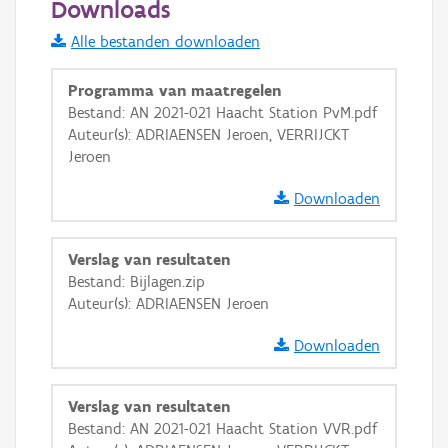
Downloads
Informatie Vlaanderen
Alle bestanden downloaden
i
Programma van maatregelen
Bestand: AN 2021-021 Haacht Station PvM.pdf
Auteur(s): ADRIAENSEN Jeroen, VERRIJCKT
+
−
Jeroen
Downloaden
Verslag van resultaten
Bestand: Bijlagen.zip
Basis Lagen
Auteur(s): ADRIAENSEN Jeroen
OSM-Basiskaart
Downloaden
Ortho
GRB-Basiskaart
Verslag van resultaten
Bestand: AN 2021-021 Haacht Station VVR.pdf
GRB-Basiskaart in grijswaarden