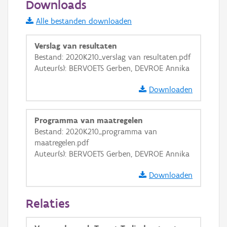
Downloads
Informatie Vlaanderen
Alle bestanden downloaden
i
Verslag van resultaten
Bestand: 2020K210_verslag van resultaten.pdf
Auteur(s): BERVOETS Gerben, DEVROE Annika
+
−
Downloaden
Programma van maatregelen
Bestand: 2020K210_programma van
maatregelen.pdf
Basis Lagen
Auteur(s): BERVOETS Gerben, DEVROE Annika
OSM-Basiskaart
Downloaden
Ortho
Relaties
GRB-Basiskaart
GRB-Basiskaart in grijswaarden