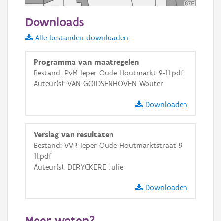
20 m
Downloads
Informatie Vlaanderen
Alle bestanden downloaden
i
Programma van maatregelen
Bestand: PvM Ieper Oude Houtmarkt 9-11.pdf
Auteur(s): VAN GOIDSENHOVEN Wouter
+
−
Downloaden
Verslag van resultaten
Bestand: VVR Ieper Oude Houtmarktstraat 9-
11.pdf
Basis Lagen
Auteur(s): DERYCKERE Julie
OSM-Basiskaart
Downloaden
Ortho
GRB-Basiskaart
Meer weten?