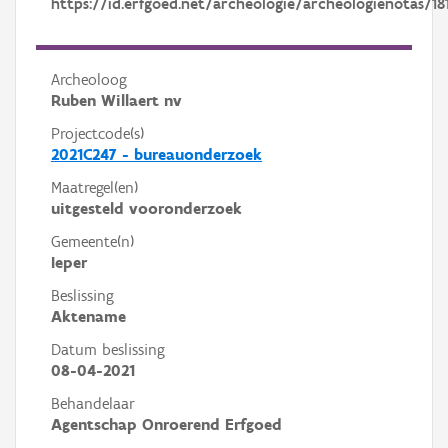
https://id.erfgoed.net/archeologie/archeologienotas/18
Archeoloog
Ruben Willaert nv
Projectcode(s)
2021C247 - bureauonderzoek
Maatregel(en)
uitgesteld vooronderzoek
Gemeente(n)
Ieper
Beslissing
Aktename
Datum beslissing
08-04-2021
Behandelaar
Agentschap Onroerend Erfgoed