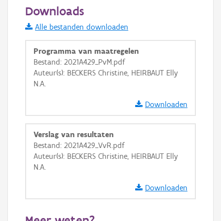
50 m
Downloads
Informatie Vlaanderen
Alle bestanden downloaden
i
Programma van maatregelen
Bestand: 2021A429_PvM.pdf
Auteur(s): BECKERS Christine, HEIRBAUT Elly
+
−
N.A.
Downloaden
Verslag van resultaten
Bestand: 2021A429_VvR.pdf
Basis Lagen
Auteur(s): BECKERS Christine, HEIRBAUT Elly
N.A.
OSM-Basiskaart
Ortho
Downloaden
GRB-Basiskaart
Meer weten?
GRB-Basiskaart in grijswaarden