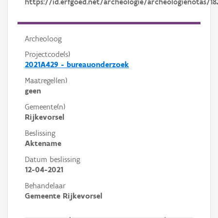
https://id.erfgoed.net/archeologie/archeologienotas/18
Archeoloog
Projectcode(s)
2021A429 - bureauonderzoek
Maatregel(en)
geen
Gemeente(n)
Rijkevorsel
Beslissing
Aktename
Datum beslissing
12-04-2021
Behandelaar
Gemeente Rijkevorsel