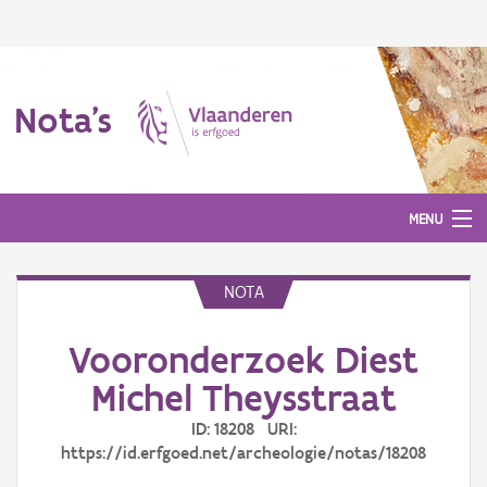
Nota's
MENU
NOTA
Nota's
Vooronderzoek Diest
Aanmelden
Michel Theysstraat
ID: 18208 URI:
https://id.erfgoed.net/archeologie/notas/18208