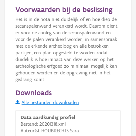
50 m
Voorwaarden bij de beslissing
Informatie Vlaanderen
Het is in de nota niet duidelijk of en hoe diep de 
secanspalenwand verankerd wordt. Daarom dient 
i
er voor de aanleg van de secanspalenwand en 
voor de palen verankerd worden, in samenspraak 
met de erkende archeoloog en alle betrokken 
+
−
partijen, een plan opgesteld te worden zodat 
duidelijk is hoe impact van deze werken op het 
archeologische erfgoed zo minimaal mogelijk kan 
gehouden worden en de opgraving niet in het 
gedrang komt.
Downloads
Basis Lagen
Alle bestanden downloaden
OSM-Basiskaart
Data aardkundig profiel
Ortho
Bestand: 2020I318.xml
GRB-Basiskaart
Auteur(s): HOUBRECHTS Sara