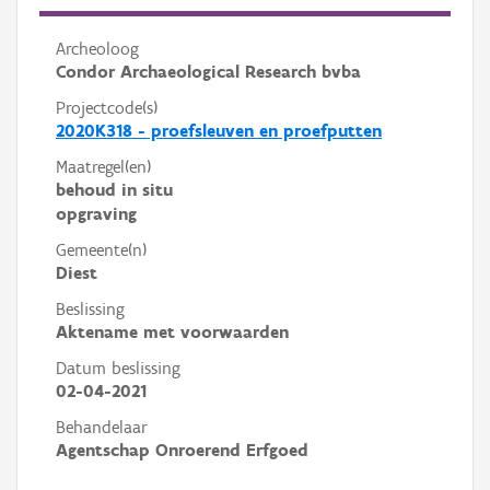
Archeoloog
Condor Archaeological Research bvba
Projectcode(s)
2020K318 - proefsleuven en proefputten
Maatregel(en)
behoud in situ
opgraving
Gemeente(n)
Diest
Beslissing
Aktename met voorwaarden
Datum beslissing
02-04-2021
Behandelaar
Agentschap Onroerend Erfgoed